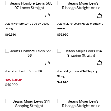
Jeans Hombre Levi's 565 97 Loose
Jeans Mujer Levi's Ribcage Straight
Straight
Ankle
$
62
.
990
$
59
.
990
Jeans Hombre Levi's 555 '96
Jeans Mujer Levi's 314 Shaping
Straight
40
%
$
29
.
994
$
49
.
990
$
49
.
990