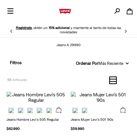
Regístrate
, obtén un
15% adicional
y mantente al tanto de todas las
novedades
Jeans A 29990
Filtros
Ordenar Por
Más Reciente
55
Jeans Hombre Levi's 505 Regular
Jeans Mujer Levi's 501 '90s
$
62
.
990
$
59
.
990