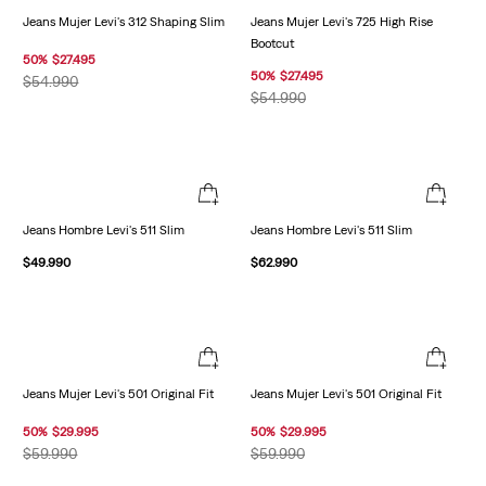
Jeans Mujer Levi's 312 Shaping Slim
Jeans Mujer Levi's 725 High Rise
Bootcut
50
%
$
27
.
495
50
%
$
27
.
495
$
54
.
990
$
54
.
990
Jeans Hombre Levi's 511 Slim
$
62
.
990
Jeans Hombre Levi's 511 Slim