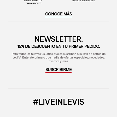
BIENESTAR DE LOS
TÉCNICAS WATER<LESS
TRABAJADORES
CONOCE MÁS
NEWSLETTER.
15% DE DESCUENTO EN TU PRIMER PEDIDO.
Para todos los nuevos usuarios que se suscriban a la lista de correo de
Levi's® Entérate primero que nadie de ofertas especiales, novedades,
eventos y más.
SUSCRIBIRME
#LIVEINLEVIS