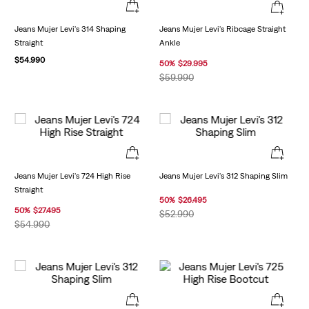
Jeans Mujer Levi's 314 Shaping
Jeans Mujer Levi's Ribcage Straight
Straight
Ankle
$
54
.
990
50
%
$
29
.
995
$
59
.
990
Jeans Mujer Levi's 724 High Rise
Jeans Mujer Levi's 312 Shaping Slim
Straight
50
%
$
26
.
495
50
%
$
27
.
495
$
52
.
990
$
54
.
990