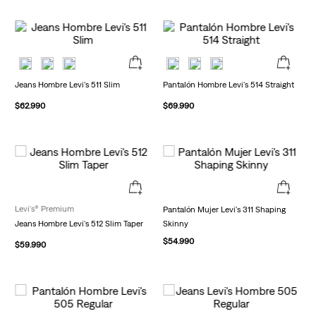
Jeans Hombre Levi's 511 Slim
Pantalón Hombre Levi's 514 Straight
$
62
.
990
$
69
.
990
Levi's® Premium
Pantalón Mujer Levi's 311 Shaping
Jeans Hombre Levi's 512 Slim Taper
Skinny
$
54
.
990
$
59
.
990