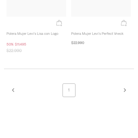
Polera Mujer Levi's Lisa con Logo
Polera Mujer Levi's Perfect Vneck
$
22
.
990
50
%
$
11
.
495
$
22
.
990
1