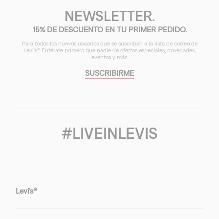
NEWSLETTER.
15% DE DESCUENTO EN TU PRIMER PEDIDO.
Para todos los nuevos usuarios que se suscriban a la lista de correo de
Levi's® Entérate primero que nadie de ofertas especiales, novedades,
eventos y más.
SUSCRIBIRME
#LIVEINLEVIS
Levi’s®