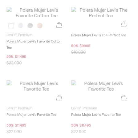
Levi's® Premium
Polera Mujer Levi's The Perfect Tee
Polera Mujer Levi's Favorite Cotton
50
%
$
9995
Tee
$
19
.
990
50
%
$
11
.
495
$
22
.
990
Levi's® Premium
Levi's® Premium
Polera Mujer Levi's Favorite Tee
Polera Mujer Levi's Favorite Tee
50
%
$
11
.
495
50
%
$
11
.
495
$
22
.
990
$
22
.
990