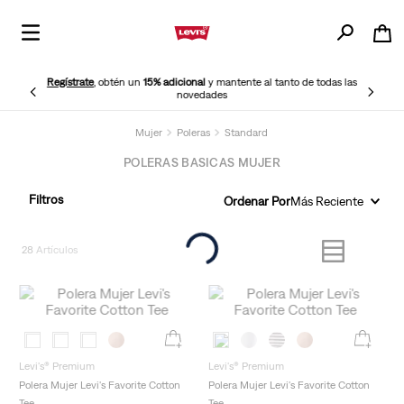
Regístrate
, obtén un
15% adicional
y mantente al tanto de todas las
novedades
Mujer
Poleras
Standard
POLERAS BASICAS MUJER
Filtros
Ordenar Por
Más Reciente
28
Levi's® Premium
Levi's® Premium
Polera Mujer Levi's Favorite Cotton
Polera Mujer Levi's Favorite Cotton
Tee
Tee