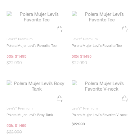
Levi's® Premium
Levi's® Premium
Polera Mujer Levi's Favorite Tee
Polera Mujer Levi's Favorite Tee
50
%
$
11
.
495
50
%
$
11
.
495
$
22
.
990
$
22
.
990
Levi's® Premium
Levi's® Premium
Polera Mujer Levi's Boxy Tank
Polera Mujer Levi's Favorite V-neck
$
22
.
990
50
%
$
11
.
495
$
22
.
990
New Arrivals