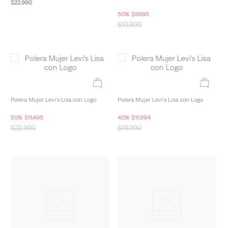
Polera Mujer Levi's Lisa
Polera Mujer Levi's The Perfect Tee
$
22
.
990
50
%
$
9995
$
19
.
990
Polera Mujer Levi's Lisa con Logo
Polera Mujer Levi's Lisa con Logo
50
%
$
11
.
495
40
%
$
11
.
994
$
22
.
990
$
19
.
990