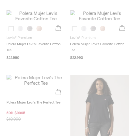
Levi's® Premium
Levi's® Premium
Polera Mujer Levi's Favorite Cotton
Polera Mujer Levi's Favorite Cotton
Tee
Tee
$
22
.
990
$
22
.
990
New Arrivals
New Arrivals
Polera Mujer Levi's The Perfect Tee
50
%
$
9995
$
19
.
990