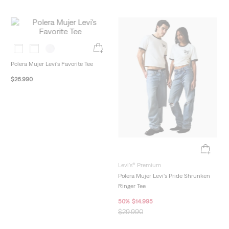
New Arrivals
Polera Mujer Levi's Favorite Tee
$
26
.
990
New Arrivals
Levi's® Premium
Polera Mujer Levi's Pride Shrunken
Ringer Tee
50
%
$
14
.
995
$
29
.
990