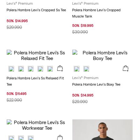
Levi's® Premium
Levi's® Premium
Polera Hombre Levi's Cropped Ss Tee
Polera Hombre Levi's Cropped
Muscle Tank
50
%
$
14
.
995
50
%
$
19
.
995
$
29
.
990
$
39
.
990
Levi's® Premium
Polera Hombre Levi's Ss Relaxed Fit
Tee
Polera Hombre Levi's Boxy Tee
50
%
$
11
.
495
50
%
$
14
.
995
$
22
.
990
$
29
.
990