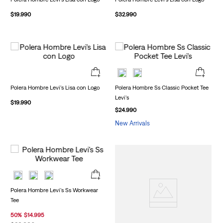
$
19
.
990
$
32
.
990
Polera Hombre Levi's Lisa con Logo
Polera Hombre Ss Classic Pocket Tee
Levi's
$
19
.
990
$
24
.
990
New Arrivals
Polera Hombre Levi's Ss Workwear
Tee
50
%
$
14
.
995