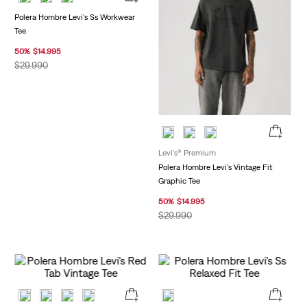
Polera Hombre Levi's Ss Workwear
Tee
50
%
$
14
.
995
$
29
.
990
Levi's® Premium
Polera Hombre Levi's Vintage Fit
Graphic Tee
50
%
$
14
.
995
$
29
.
990