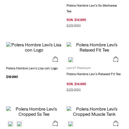
Polera Hombre Levi's Ss Workwear
Tee
50
%
$
14
.
995
$
29
.
990
Levi's® Premium
Polera Hombre Levi's Lisa con Logo
Polera Hombre Levi's Relaxed Fit Tee
$
19
.
990
50
%
$
14
.
995
$
29
.
990