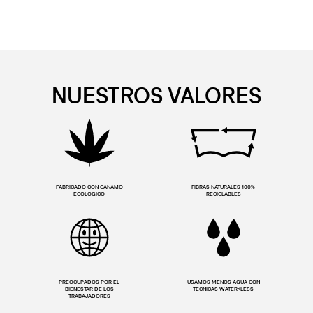
NUESTROS VALORES
FABRICADO CON CAÑAMO
FIBRAS NATURALES 100%
ECOLÓGICO
RECICLABLES
PREOCUPADOS POR EL
USAMOS MENOS AGUA CON
BIENESTAR DE LOS
TÉCNICAS WATER<LESS
TRABAJADORES