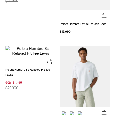
$
29
.
990
Polera Hombre Levi's Lisa con Logo
$
19
.
990
Polera Hombre Ss Relaxed Fit Tee
Levi's
50
%
$
11
.
495
$
22
.
990