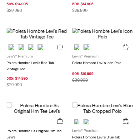
50
%
$
14
.
995
50
%
$
14
.
995
$
29
.
990
$
29
.
990
Levi's® Premium
Levi's® Premium
Polera Hombre Levi's Red Tab
Polera Hombre Levi's Icon Polo
Vintage Tee
50
%
$
19
.
995
50
%
$
14
.
995
$
39
.
990
$
29
.
990
Levi's® Premium
Polera Hombre Ss Original Hm Tee
Levi's
Polera Hombre Levi's Blue Tab