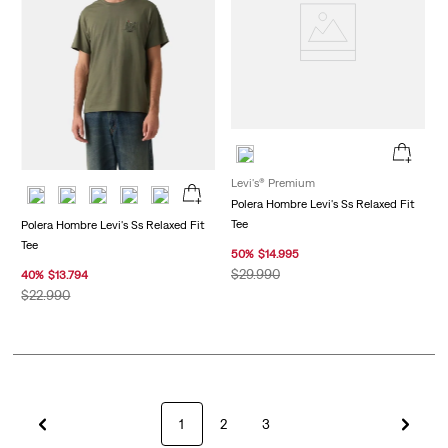
Levi's® Premium
Polera Hombre Levi's Ss Relaxed Fit
Tee
Polera Hombre Levi's Ss Relaxed Fit
Tee
50
%
$
14
.
995
$
29
.
990
40
%
$
13
.
794
$
22
.
990
1
2
3