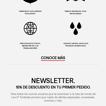
FABRICADO CON CAÑAMO
FIBRAS NATURALES 100%
ECOLÓGICO
RECICLABLES
PREOCUPADOS POR EL
USAMOS MENOS AGUA CON
BIENESTAR DE LOS
TÉCNICAS WATER<LESS
TRABAJADORES
CONOCE MÁS
NEWSLETTER.
15% DE DESCUENTO EN TU PRIMER PEDIDO.
Para todos los nuevos usuarios que se suscriban a la lista de correo de
Levi's® Entérate primero que nadie de ofertas especiales, novedades,
eventos y más.