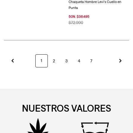
Chaqueta Hombre Levi's Cuello en
Punta
50
%
$
36
.
495
$
72
.
990
1
2
3
4
7
NUESTROS VALORES