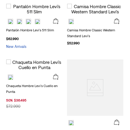
Pantalón Hombre Levi's 511 Slim
Camisa Hombre Classic Western
Standard Levi's
$
62
.
990
$
52
.
990
New Arrivals
Chaqueta Hombre Levi's Cuello en
Punta
50
%
$
36
.
495
$
72
.
990