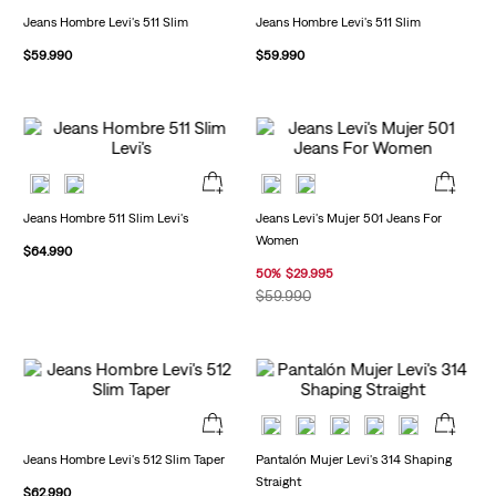
Jeans Hombre Levi's 511 Slim
Jeans Hombre Levi's 511 Slim
$
59
.
990
$
59
.
990
Jeans Hombre 511 Slim Levi's
Jeans Levi's Mujer 501 Jeans For
Women
$
64
.
990
50
%
$
29
.
995
$
59
.
990
Jeans Hombre Levi's 512 Slim Taper
Pantalón Mujer Levi's 314 Shaping
Straight
$
62
.
990