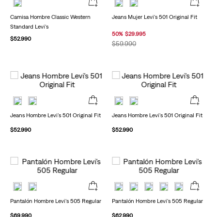
Camisa Hombre Classic Western
Jeans Mujer Levi's 501 Original Fit
Standard Levi's
50
%
$
29
.
995
$
52
.
990
$
59
.
990
Jeans Hombre Levi's 501 Original Fit
Jeans Hombre Levi's 501 Original Fit
$
52
.
990
$
52
.
990
Pantalón Hombre Levi's 505 Regular
Pantalón Hombre Levi's 505 Regular
$
69
.
990
$
62
.
990