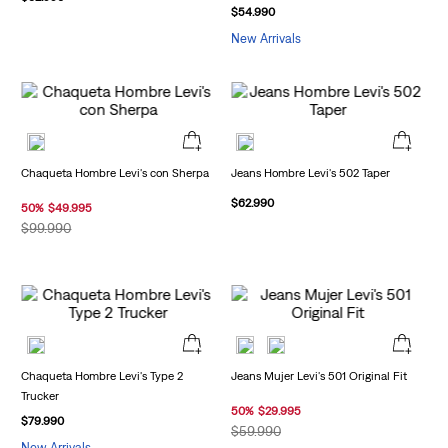
$
54
.
990
New Arrivals
Chaqueta Hombre Levi's con Sherpa
Jeans Hombre Levi's 502 Taper
$
62
.
990
50
%
$
49
.
995
$
99
.
990
Chaqueta Hombre Levi's Type 2
Jeans Mujer Levi's 501 Original Fit
Trucker
50
%
$
29
.
995
$
79
.
990
$
59
.
990
New Arrivals