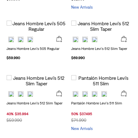
New Arrivals
Jeans Hombre Levi's 505 Regular
Jeans Hombre Levi's 512 Slim Taper
$
59
.
990
$
69
.
990
Jeans Hombre Levi's 512 Slim Taper
Pantalón Hombre Levi's 511 Slim
40
%
$
35
.
994
50
%
$
37
.
495
$
59
.
990
$
74
.
990
New Arrivals